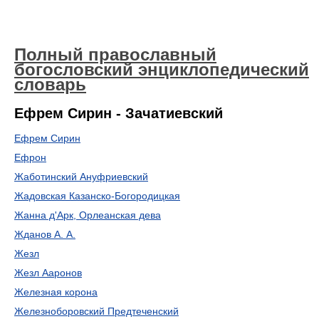
Полный православный
богословский энциклопедический
словарь
Ефрем Сирин - Зачатиевский
Ефрем Сирин
Ефрон
Жаботинский Ануфриевский
Жадовская Казанско-Богородицкая
Жанна д'Арк, Орлеанская дева
Жданов А. А.
Жезл
Жезл Ааронов
Железная корона
Железноборовский Предтеченский