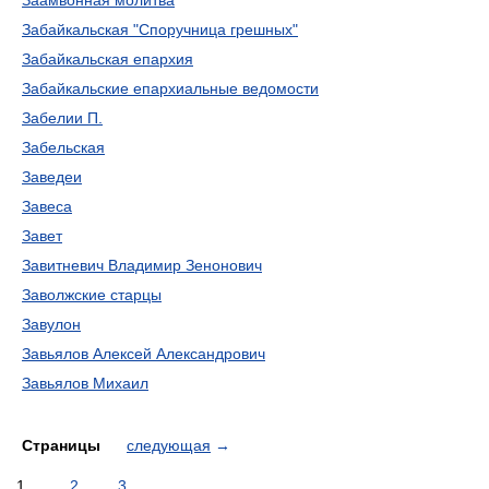
Заамвонная молитва
Забайкальская "Споручница грешных"
Забайкальская епархия
Забайкальские епархиальные ведомости
Забелии П.
Забельская
Заведеи
Завеса
Завет
Завитневич Владимир Зенонович
Заволжские старцы
Завулон
Завьялов Алексей Александрович
Завьялов Михаил
Страницы
следующая
→
1
2
3