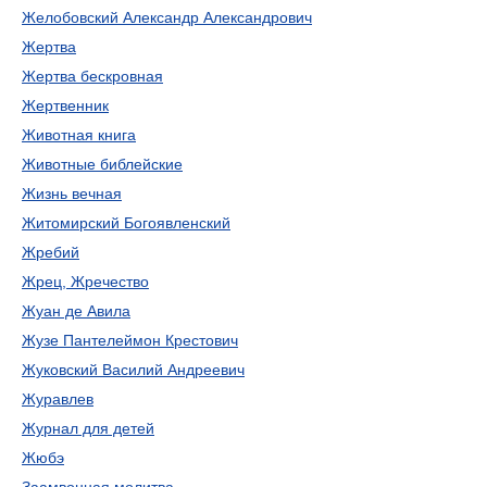
Желобовский Александр Александрович
Жертва
Жертва бескровная
Жертвенник
Животная книга
Животные библейские
Жизнь вечная
Житомирский Богоявленский
Жребий
Жрец, Жречество
Жуан де Авила
Жузе Пантелеймон Крестович
Жуковский Василий Андреевич
Журавлев
Журнал для детей
Жюбэ